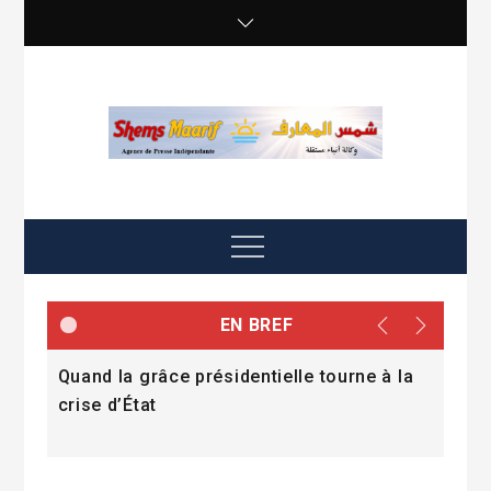
Skip
to
content
shemsmaarif info
Agence de presse Indépendante
Menu
EN BREF
 du
Quand la grâce présidentielle tourne à la
Le 
ent
crise d’État
proj
202