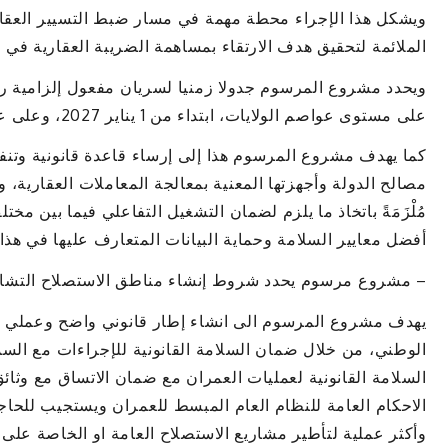
ويشكل هذا الإجراء محطة مهمة في مسار ضبط التسيير العقار
الملائمة لتحقيق هدف الارتقاء بمساهمة الضريبة العقارية في 
ويحدد مشروع المرسوم جدولا زمنيا لسريان مفعول إلزامية رقم
على مستوى عواصم الولايات، ابتداء من 1 يناير 2027، وعلى عموم التراب الوطني ابتداء من 1 يناير 2028.
كما يهدف مشروع المرسوم هذا إلى إرساء قاعدة قانونية وتنف
مصالح الدولة وأجهزتها المعنية بمعالجة المعاملات العقارية، 
مُلْزَمَةً باتخاذ ما يلزم لضمان التشغيل التفاعلي فيما بين مختلف
أفضل معايير السلامة وحماية البيانات المتعارف عليها في هذا 
– مشروع مرسوم يحدد شروط إنشاء مناطق الاستصلاح التشا
يهدف مشروع المرسوم الى انشاء إطار قانوني واضح وعملي ل
الوطني، من خلال ضمان السلامة القانونية للإجراءات مع السماح
السلامة القانونية لعمليات العمران مع ضمان الاتساق مع وثائ
الاحكام العامة للنظام العام المبسط للعمران ويستجيب للحاجة ا
وأكثر عملية لتأطير مشاريع الاستصلاح العامة او الخاصة على