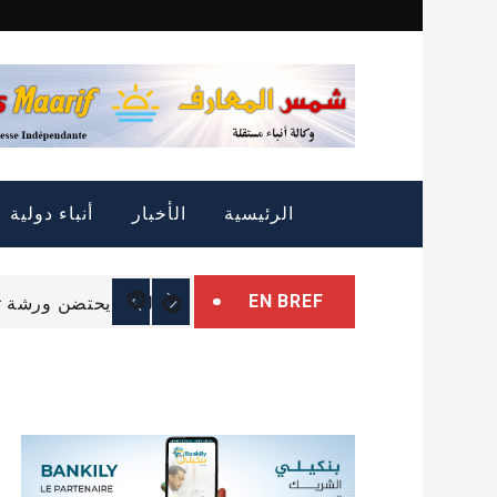
Skip
to
content
التمييز الإيجابي: الثروة
الرئيسية
الأخبار
أنباء دولية
الرئيس غزواني يتوجه إل
EN BREF
البرلمان يحتضن ورشة تب
التمييز الإيجابي: الثروة
الرئيس غزواني يتوجه إل