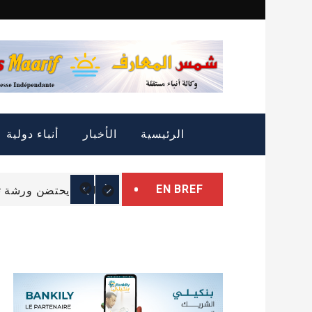
Skip
to
content
التمييز الإيجابي: الثروة
الرئيسية
الأخبار
أنباء دولية
الرئيس غزواني يتوجه إل
EN BREF
البرلمان يحتضن ورشة تب
التمييز الإيجابي: الثروة
الرئيس غزواني يتوجه إل