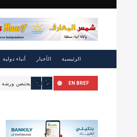
Skip
to
content
التمييز الإيجابي: الثروة
الرئيسية
الأخبار
أنباء دولية
الرئيس غزواني يتوجه إل
EN BREF
البرلمان يحتضن ورشة تب
التمييز الإيجابي: الثروة
الرئيس غزواني يتوجه إل