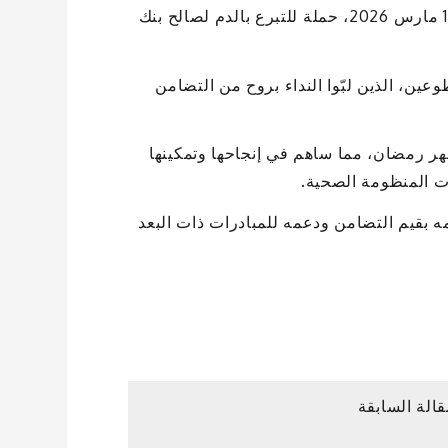
نظم البنك المركزي الموريتاني يوم الثلاثاء الماضي الموافق 17 مارس 2026، حملة للتبرع بالدم لصالح بنك
ن، الذين لبّوا النداء بروح من التضامن
هر رمضان، مما ساهم في إنجاحها وتمكينها
ات المنظومة الصحية.
مه بقيم التضامن ودعمه للمبادرات ذات البعد
قالة السابقة