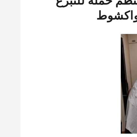
نظم حملة للتبرع
نواكشوط