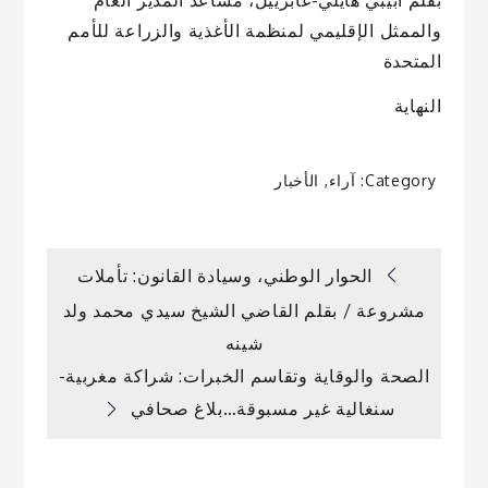
بقلم أبيبي هايلي-غابرييل، مساعد المدير العام
والممثل الإقليمي لمنظمة الأغذية والزراعة للأمم
المتحدة
النهاية
Category:
آراء
,
الأخبار
تصفّح
الحوار الوطني، وسيادة القانون: تأملات
مشروعة / بقلم القاضي الشيخ سيدي محمد ولد
المقالات
شينه
الصحة والوقاية وتقاسم الخبرات: شراكة مغربية-
سنغالية غير مسبوقة…بلاغ صحافي