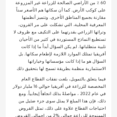
60 ٪ من الأراضي الصالحة للزراعة غير المزروعة
على كوكب الأرض. كما أن سكانها هم الأصغر سناً
مقارنة بجميع المناطق الأخرى. وتتميز أنظمتها
المعرفية المحلية، التي تشكلت على مر القرون،
وتراثها الزراعي بقدرتهما على التكيف مع ظروف لا
تستطيع النماذج المستوردة في كثير من الأحيان
تلبية متطلباتها. لم يكن السؤال أبداً ما إذا كانت
أفريقيا تمتلك الموارد اللازمة لإطعام سكانها. بل
السؤال هو ما إذا كانت مؤسساتها وخياراتها
الاستثمارية منظمة بطريقة تسمح لها بتحقيق ذلك
فيما يتعلق بالتمويل، بلغت نفقات القطاع العام
المخصصة للزراعة في أفريقيا حوالي 16 مليار دولار
في عام 2022 ، مواصلةً بذلك اتجاهاً إيجابياً. ومع
ذلك، فإن هذا المبلغ لا يمثل سوى جزء ضئيل من
احتياجات القطاع علاوة على ذلك، تمثل القروض
الممنوحة للزراعة حوالي %2 من إجمالي القروض