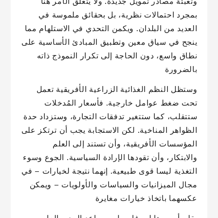
وتعبئة مصادر تمويل جديدة. ولا يتعلق الأمر هنا
بمجرد احتمالات نظرية، بل بحقائق ملموسة في
العديد من البلدان. ويكمن التحدي في الاستلهام مما
ينجح في سياق معين وتطبيق المبادئ الأساسية على
نطاق واسع، دون الحاجة إلى تكرار النموذج ذاته
بالضرورة
وستظل النظم الغذائية الزراعية الأفريقية تعمل
تحت ضغط عوامل خارجية. فأسعار المُدخلات
ستتقلب، كما ستتغير تدفقات التجارة، وستزداد حدة
الظواهر المناخية. لكن الاستجابة يجب أن ترتكز على
المؤسسات الأفريقية، وأن تستند إلى العلم
والابتكار، وأن تقودها الإرادة السياسية. الجوع وسوء
التغذية ليسا قوى طبيعية. إنهما نتيجة لخيارات – في
مجال الميزانيات والسياسات والأولويات – ويمكن
عكسهما باتخاذ خيارات مغايرة