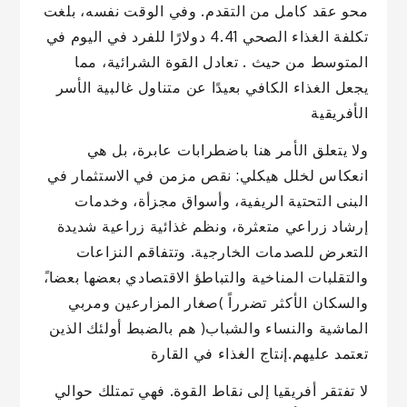
محو عقد كامل من التقدم. وفي الوقت نفسه، بلغت
تكلفة الغذاء الصحي 4.41 دولارًا للفرد في اليوم في
المتوسط من حيث . تعادل القوة الشرائية، مما
يجعل الغذاء الكافي بعيدًا عن متناول غالبية الأسر
الأفريقية
ولا يتعلق الأمر هنا باضطرابات عابرة، بل هي
انعكاس لخلل هيكلي: نقص مزمن في الاستثمار في
البنى التحتية الريفية، وأسواق مجزأة، وخدمات
إرشاد زراعي متعثرة، ونظم غذائية زراعية شديدة
التعرض للصدمات الخارجية. وتتفاقم النزاعات
والتقلبات المناخية والتباطؤ الاقتصادي بعضها بعضا،ً
والسكان الأكثر تضرراً )صغار المزارعين ومربي
الماشية والنساء والشباب( هم بالضبط أولئك الذين
تعتمد عليهم.إنتاج الغذاء في القارة
لا تفتقر أفريقيا إلى نقاط القوة. فهي تمتلك حوالي