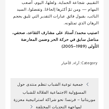
التقييم. شجاعة الحماية. ولعلها، اليوم، أصعب
المهام — ومن ثمّ أكثرها إلحاحًا. وتفضلوا، السيد
النائب، بقبول فائق عبارات التقدير التي تليق بحجم
الرهان الذي تمثلونه.
اصنيب محمد/ أستاذ على مشارف التقاعد، صحفي،
مناضل سابق في حركة الحر وضمن المعارضة
الأولى (1989–2005)
Category:
آراء
,
الأخبار
تصفّح
جمعية توعية الشباب تنظم منتدى حول
المسؤولية الاجتماعية الفعّالة للشباب
المقالات
موريتانيا – فرنسا: نحو شراكة استراتيجية معززة
لمواجهة التحديات المختلفة