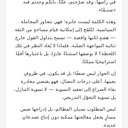
في رأسها، وقد صرّحتم، علنًا، بأنكم وجدتم فيه
«صديقًا».
وهذه الكلمة ليست عابرة؛ فهي تتجاوز المجاملة
السياسية، لتُلمّح إلى إمكانية قيام مساحةٍ من الثقة
— هشةٍ لكنها واقعية — تسمح بتداول القول خارج
ثنائية المواجهة الصلبة، فلماذا لا يُعاد النظر في تلك
اللحظة؟ لا بوصفها استثناءً عابرًا، بل باعتبارها أفقًا
استراتيجيًا ممكنًا.
إن الحوار ليس ضعفًا؛ بل قد يكون، في ظروفٍ
بعينها، أعلى درجات النضال، فهو يقتضي مغادرة
نقاء الصراع إلى تعقيد التسوية — لا تسوية التنازل،
بل تسوية التحوّل التدريجي.
ليس المطلوب نسيان المظالم، بل إدراجها ضمن
مسارٍ يجعل معالجتها ممكنة دون إنتاج تصدعاتٍ
جديدة.