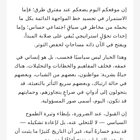
إن موقعكم اليوم يضعكم عند مفترق طرق؛ فإما
الاستمرار في تجسيد خط المواجهة الدائمة بكل ما
يحمله من مخاطر في سياقٍ اجتماعي حساس؛ وإما
إحداث تحوّلٍ استراتيجي يُبقي على صلابة المبدأ،
ويفتح في الآن ذاته مساحاتٍ لخفض التوتر.
وهذا الخيار ليس سياسيًا فحسب، بل هو إنساني في
عمقه، فخلف المفاهيم والخطابات والتحليلات، هناك
حياةٌ بشرية: مواطنون، بعضهم من الشباب، وبعضهم
في حالة ارتباك، وبعضهم سريع التأثر بالتعبئة، قد
يتحولون إلى أدواتٍ في صراعٍ يتجاوزهم، وحمايتهم
قد تكون، اليوم، أسمى صور المسؤولية.
إن القبول، عند الضرورة، بإبطاء وتيرة الطموح
السياسي — لا للتخلي عنه، بل لإعادة تشكيله —
قد يبدو خسارةً آنية، غير أن التاريخ كثيرًا ما يثبت أن
مثل هذه القرارات تفتح آفاقًا أبعد مدى،