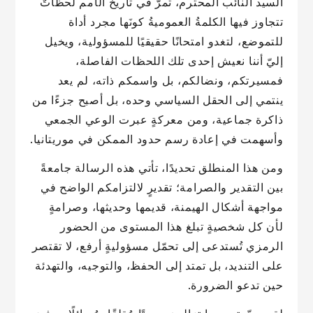
السيد النائب المحترم، تمرّ في تاريخ الأمم لحظاتٌ
تتجاوز فيها الكلمةُ العموميةُ كونَها مجرد أداة
للتموضع، لتغدو امتحانًا حقيقيًا للمسؤولية، ويخيل
إليّ أننا نعيش إحدى تلك اللحظات الفاصلة،
فمسيرتكم، ونضالكم، بل واسمكم ذاته، لم يعد
ينتمي إلى الحقل السياسي وحده، بل أصبح جزءًا من
ذاكرة جماعية، ومن معركةٍ عبرت الوعي الجمعي
وأسهمت في إعادة رسم حدود الممكن في موريتانيا.
ومن هذا المنطلق تحديدًا، تأتي هذه الرسالة جامعةً
بين التقدير والصرامة؛ تقديرٍ لالتزامكم الواضح في
مواجهة أشكال الهيمنة، قديمها وحديثها، وصرامةٍ
لأن كل شخصيةٍ تبلغ هذا المستوى من الحضور
الرمزي تُستدعى إلى تحمّل مسؤوليةٍ أرفع، لا تقتصر
على التنديد، بل تمتد إلى الحفظ، والتوجيه، والتهدئة
حين تدعو الضرورة.