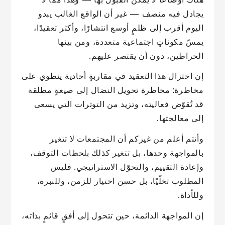
يجادل فيه منصف — غير أن الواقع الغالب يبدو
اليوم أقرب إلى ظلمٍ أوسع انتشارًا، وأكثر تعقيدًا،
يمسّ مكوناتٍ اجتماعية متعددة، ومن بينها
الحراطين، دون أن يقتصر عليهم.
إن اختزال هذا التعقيد في مقاربةٍ أحادية ينطوي على
مخاطرة: مخاطرة تحويل النضال إلى صيغةٍ مطلقة
قد تُقوّض فعاليته، وتزيد من التوترات التي يسعى
إلى معالجتها.
وأنتم أعلم من غيركم أن المجتمعات لا تتغير
بالمواجهة وحدها، بل تتغير كذلك بلحظات التوقف،
وإعادة التقييم، والتحوّل الاستراتيجي. فليس
المطلوب تخلّيًا، بل حسن اختيار للزمن، وللنبرة،
وللأداة.
إن المواجهة الدائمة، حين تتحول إلى أفقٍ قائمٍ بذاته،