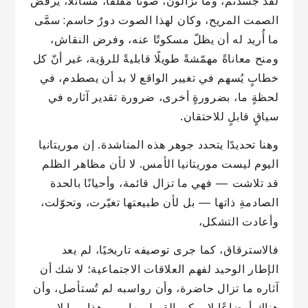
لقد جسّدتم، وما تزالون، صوتًا مُقلقًا، مُسائلًا، يرفض
الصمت المريح، وكان لهذا الصوت دورٌ حاسم: سمَّى
ما أُريد له أن يظلّ مسكوتًا عنه، وفرض النقاش،
ومنح معاناةً مهمّشةً طويلًا قابليةً للرؤية، غير أنّ كل
خطابٍ يُسهم في تغيير الواقع لا بد أن يصطدم، في
لحظةٍ ما، بضرورةٍ أخرى، ضرورة تقدير آثاره في
سياقٍ قابلٍ للاحتقان.
وهنا تحديدًا يتحدد جوهر هذه المناشدة. إن موريتانيا
اليوم ليست موريتانيا الأمس. لا لأن مظاهر الظلم
قد تلاشت — فهي ما تزال قائمة، وأحيانًا بالحدة
الصادمةِ ذاتها — بل لأن طبيعتها تغيّرت، وتحوّلت،
وأعادت التشكل،
فالاسترقاق، كما جرى توصيفه تاريخيًا، لم يعد
الإطار الوحيد لفهم العلاقات الاجتماعية؛ لا شك أن
آثاره ما تزال حاضرة، وأن رواسبه لم تُستأصل، وأن
هناك أوضاعًا لا يمكن القبول بها — وهذا مما لا