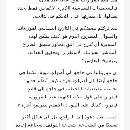
فالشخصيات السياسية الكبرى لا تُقاس فقط بحدة
نضالها، بل بقدرتها على التحكم في نتائجه.
لقد تركتم بصمتكم في التاريخ السياسي لموريتانيا.
والسؤال المطروح اليوم هو: كيف يمكن لهذه
المسيرة أن تُدرج في أفقٍ يتجاوز منطق الصراع
المباشر، نحو بناء الاستقرار، وتحقيق العدالة،
وترسيخ التعايش؟
إن موريتانيا في حاجةٍ إلى أصواتٍ قوية، لكنها في
حاجةٍ أيضًا إلى أصواتٍ تعرف كيف تُنظّم حدتها
بحسب مقتضيات اللحظة، في حاجةٍ إلى قادةٍ
قادرين على قول «لا»، لكنهم، عند الضرورة،
قادرون كذلك على القول: «لنتقدم بطريقةٍ أخرى».
ليست هذه دعوةً إلى التراجع، بل إلى شكلٍ أكثر
تعقيدًا من الشجاعة: شجاعة التوقف. شجاعة إعادة