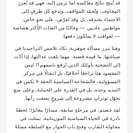
قد تُنتج نتائج معاكسة لما ترمي إليه، فهي قد تُعزز
المخاوف، وتُجمّد المواقف، وتدفع كل طرفٍ إلى
الاحتماء بخندقه، بل وقد تُعرّض، على نحوٍ خاص،
مواطنين عاديين — وغالبًا من الفئات الأكثر هشاشة
— لعواقب لا يملكون دفعها.
وهنا تبرز مسألة جوهرية، تكاد تلامس التراجيديا في
صياغتها: ما قيمة قضية، مهما بلغت عدالتها، إذا أدّت
إلى التضحية بأولئك الذين تُرفع باسمهم؟! ليس
المقصود هنا تراجعًا أخلاقيًا، بل انتقالًا في مركز
المسؤولية، فالشجاعة السياسية الحقة لا تكمن في
التنديد وحده، بل في القدرة على الحماية، وعلى منع
تحوّل توتراتٍ مشروعة إلى شروخٍ يصعب رأبها.
لقد خضتم، في مرحلةٍ سابقة، مسارًا مغايرًا؛ لحظةً
نادرة في الحياة السياسية الموريتانية، تمثلت في
محاولة التقارب وفتح باب الحوار مع السلطة ممثلةً