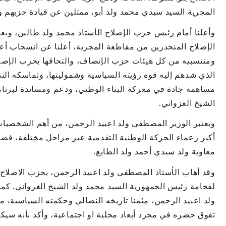
المجرية السيد سيدي محمد ولد أبو، ممثلين عن قيادة حزبهم و
وأعلنا أمام رئيس حزب الإصلاح الأستاذ محمد ولد طالبن، و
الإصلاح المنحدرين من مقاطعة المجرية، أعلنا عن انسحاب أع
ومنتسبيه من كل هيئات حزب الإنصاف، والتحاقها بحزب الإص
الذي شدهم إليه قوة رؤيته السياسية وشموليتها، وتماسكه التن
مساهمة جادة في معركة البناء الوطني، ودعم ومساندة لبرنا
الشيخ الغزواني.
ويعتبر الوزير المصطفى ولد اعبيد الرحمن، من أهم الشخصيات
أكبر زعماء الحركة الوطنية التقدمية عبر مراحل مختلفة، فض
معاوية ولد سيدي أحمد ولد الطايع.
وقد أهاب الأستاذ المصطفى ولد اعبيد الرحمن، بحزب الاصلاح 
لفخامة رئيس الجمهورية السيد محمد ولد الشيخ الغزواني. ك
ولد اعبيد الرحمن، مثمنا تاريخه النضالي وحكمته السياسية، معت
تفوق حصره في مجرد أبعاد محلية او اجتماعية، وأكد بأنه سيكو