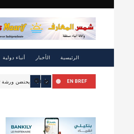
Skip
to
content
التمييز الإيجابي: الثروة
الرئيسية
الأخبار
أنباء دولية
الرئيس غزواني يتوجه إل
EN BREF
البرلمان يحتضن ورشة تب
التمييز الإيجابي: الثروة
الرئيس غزواني يتوجه إل