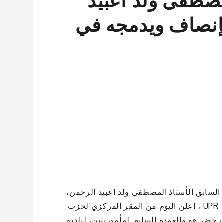
مصطفى ولد اعبيد
إنصاف ويدمجه في
 السابق الأستاذ المصطفى ولد اعبيد الرحمن،
رئيس حزب التجديد الديموقراطي، الذي اندمج سابقا في حزب UPR ، اعلن اليوم من المقر المركزي لحزب
حضر هو والعمدة السابق لمأموريتين، لبلدية