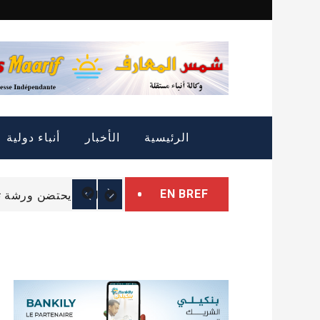
Skip
to
content
التمييز الإيجابي: الثروة
الرئيسية
الأخبار
أنباء دولية
الرئيس غزواني يتوجه إل
EN BREF
البرلمان يحتضن ورشة تب
التمييز الإيجابي: الثروة
الرئيس غزواني يتوجه إل