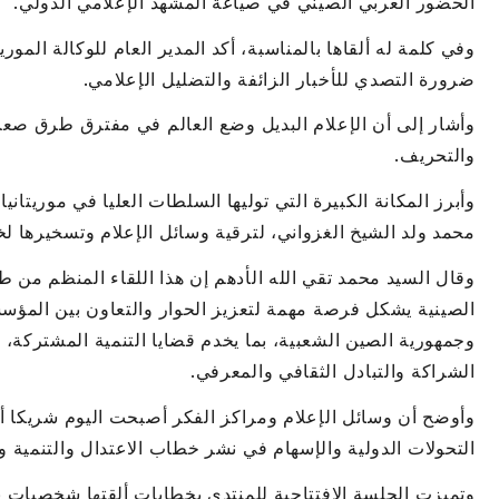
الحضور العربي الصيني في صياغة المشهد الإعلامي الدولي.
وفي كلمة له ألقاها بالمناسبة، أكد المدير العام للوكالة الموريت
ضرورة التصدي للأخبار الزائفة والتضليل الإعلامي.
وأشار إلى أن الإعلام البديل وضع العالم في مفترق طرق صع
والتحريف.
وأبرز المكانة الكبيرة التي توليها السلطات العليا في موريتان
محمد ولد الشيخ الغزواني، لترقية وسائل الإعلام وتسخيرها لخ
وقال السيد محمد تقي الله الأدهم إن هذا اللقاء المنظم من طر
الصينية يشكل فرصة مهمة لتعزيز الحوار والتعاون بين المؤسس
وجمهورية الصين الشعبية، بما يخدم قضايا التنمية المشتركة،
الشراكة والتبادل الثقافي والمعرفي.
وأوضح أن وسائل الإعلام ومراكز الفكر أصبحت اليوم شريكا أ
التحولات الدولية والإسهام في نشر خطاب الاعتدال والتنمية و
وتميزت الجلسة الافتتاحية للمنتدى بخطابات ألقتها شخصيات با