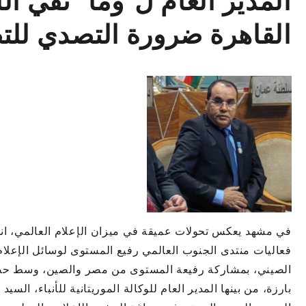
المدير العام ل”ومأ” تقي ال
القاهرة ضرورة التصدي للتض
في مشهد يعكس تحولات عميقة في ميزان الإعلام العالمي، انط
فعاليات منتدى الجنوب العالمي رفيع المستوى لوسائل الإعلام
الصيني، بمشاركة رفيعة المستوى من مصر والصين، وسط حض
بارزة، من بينها المدير العام للوكالة الموريتانية للأنباء، ا