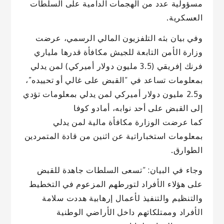
مسؤولية عدد من الهجمات الدامية على السلطات
العسكرية.
وفي بيان بثه التلفزيون المالي الرسمي، عرضت
وزارة الأمن التابعة للجيش مكافأة قدرها ملياري
فرنك إفريقي (3.5 مليون دولار أميركي) لمن يدلي
بمعلومات تساعد في “القبض على غالي أو تحييده”،
و2.5 مليون دولار أميركي لمن يدلي بمعلومات تؤدي
إلى القبض على أحد نوابه، أمادو كوفا
كما عرضت الوزارة مكافأة مالية لمن يدلي
بمعلومات استخباراتية عن اثنين من قادة المتمردين
الطوارق.
وجاء في البيان: “تسعى السلطات جاهدة للقبض
على هؤلاء الأفراد لتورطهم المزعوم في التخطيط
والتنظيم والتنفيذ لأعمال إرهابية هددت سلامة
الأفراد وممتلكاتهم داخل الأراضي الوطنية