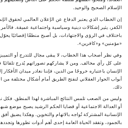
الإسلام الصحيح والوحيد.
إن الخطاب الذي يعتبر الدفاع عن الإعلان العالمي لحقوق الإ
الكفر، يثير إشكالات دينية وسياسية واجتماعية عميقة. فالأم
باختلاف في الرؤى والاجتهادات، بل أصبح منطقًا إقصائيًا يحوّ
«مؤمنين» و«كافرين».
وفي نظر أصحاب هذا الخطاب، لا يبقى مجال للتدرج أو التمييز أ
على كل رأي مخالف. ومن لا يشاركهم تصوراتهم يُدرج تلقائيًا في
الإنسان باعتباره خروجًا من الدين، فإننا نغادر ميدان الأفكار إل
أبواب الحوار العقلاني لنفتح الطريق أمام أشكال مختلفة من ال
ذلك.
وليس من الصعب تلمس النتائج المباشرة لهذا المنطق. فكل نق
أو العدالة الاجتماعية أو قضايا الحكم الرشيد يصبح موضع شبه
الإنسانية المشتركة تُواجه بالاتهام والتخوين. وهكذا يضيق أفق
بالجمود، وتفقد الحياة العامة إحدى أهم أدوات تطورها وتجددها