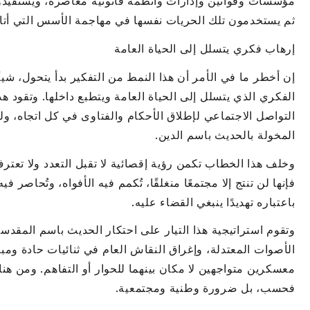
مؤسسات وقوانين وإدارات وأنظمة قانونية معاصرة، ويستفيدو
ثم يستخدمون تلك الحريات نفسها في مهاجمة الأسس التي أتاح
إرهاب فكري يتسلل إلى الحياة العامة
إن أخطر ما في الأمر أن هذا النمط من التفكير بدأ يتحول، شيئ
الفكري الذي يتسلل إلى الحياة العامة ويتطبع داخلها. وتقود 
التواصل الاجتماعي لإطلاق الأحكام والفتاوى في كل اتجاه، ول
المخولة بالحديث باسم الدين.
وخلف هذا الخطاب تكمن رؤية إقصائية لا تقبل التعدد ولا تعترف
فإنها لن تنتج إلا مجتمعًا منغلقًا، تُكمم فيه الأفواه، وتُحاصر ف
باعتباره تهديدًا ينبغي القضاء عليه.
وتقوم استراتيجية هذا التيار على احتكار الحديث باسم المق
الأصوات المعتدلة، وإغراق النقاش العام في ثنائيات حادة وم
معسكرين متواجهين لا مكان بينهما للحوار أو التفاهم. ومن هنا
فحسب، بل ضرورة وطنية ومجتمعية.