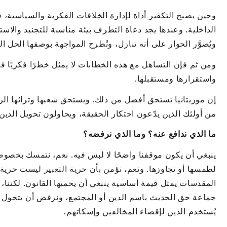
وحين يصبح التكفير أداة لإدارة الخلافات الفكرية والسياسية، 
الداخلية. وعندها يجد دعاة التطرف بيئة مناسبة للتجنيد والاس
ويُصوَّر الحوار على أنه تنازل، وتُطرح المواجهة بوصفها الحل ال
ومن ثم فإن التساهل مع هذه الخطابات لا يمثل خطرًا فكريًا فح
واستقرارها ومستقبلها.
إن موريتانيا تستحق أفضل من ذلك. ويستحق شعبها وتراثها ال
من أولئك الذين يدّعون احتكار الحقيقة، ويحاولون تحويل الدي
ما الذي ندافع عنه؟ وما الذي نرفضه؟
ينبغي أن يكون موقفنا واضحًا لا لبس فيه. نعم، نتمسك بخصوص
لطمسها أو تجاوزها. ونعم، نؤمن بأن حرية التعبير ليست حري
المقدسات يمثل قيمة أساسية ينبغي أن يحميها القانون. لكننا
جماعة حق الحديث باسم الدين أو المجتمع، ونرفض أن يتحول التك
يُستخدم الدين لإقصاء المخالفين وإسكاتهم.