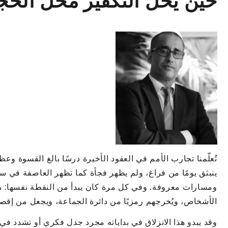
حين يحلّ التكفير محلّ الحُج
تُعلّمنا تجارب الأمم في العقود الأخيرة درسًا بالغ القسوة و
ينبثق يومًا من فراغ، ولم يظهر فجأة كما تظهر العاصفة في س
ومسارات معروفة. وفي كل مرة كان يبدأ من النقطة نفسها: م
الأشخاص، ويُخرجهم رمزيًا من دائرة الجماعة، ويجعل من إقصائهم
وقد يبدو هذا الانزلاق في بداياته مجرد جدل فكري أو تشدد في 