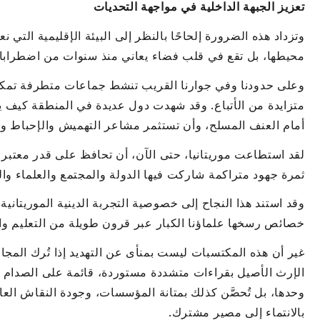
تعزيز الجبهة الداخلية في مواجهة التحديات
وتزداد هذه الضرورة إلحاحًا بالنظر إلى البيئة الإقليمية التي
محيطها، بل تقع في قلب فضاء يعاني منذ سنوات من اضطرابا
وعلى حدودنا وفي جوارنا القريب تنشط جماعات متطرفة تمكن
متزايدة من الأتباع. وقد شهدت دول عديدة في المنطقة كيف ي
أمام العنف المسلح، وأن تستثمر مشاعر التهميش والإحباط وال
لقد استطاعت موريتانيا، حتى الآن، أن تحافظ على قدر معتبر
ثمرة جهود متراكمة شاركت فيها الدولة والمجتمع والعلماء وال
وقد استند هذا النجاح إلى خصوصية التجربة الدينية الموريتانية
خصائص رسخها علماؤنا الكبار عبر قرون طويلة من التعليم وال
غير أن هذه المكتسبات ليست بمنأى عن التهديد إذا تُرك المجال
الإرث الأصيل بقراءات متشددة مستوردة، قائمة على الصدام والإ
وحدها، بل تُحصَّن كذلك بمتانة المؤسسات، وجودة النقاش العام
بالانتماء إلى مصير مشترك.