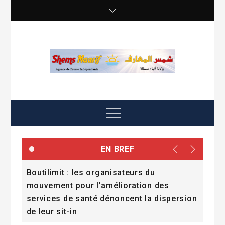
Skip
to
content
shemsmaarif info
Agence de presse Indépendante
Menu
EN BREF
ice
Boutilimit : les organisateurs du
Bacc
mouvement pour l’amélioration des
les
services de santé dénoncent la dispersion
rép
de leur sit-in