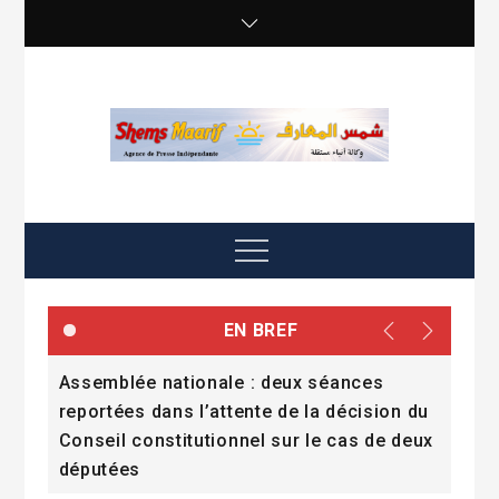
Skip
to
content
shemsmaarif info
Agence de presse Indépendante
Menu
EN BREF
Assemblée nationale : deux séances
Pend
reportées dans l’attente de la décision du
cit
Conseil constitutionnel sur le cas de deux
députées