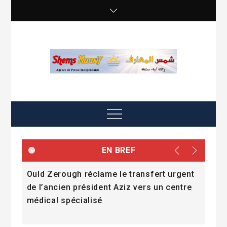
Skip
to
content
shemsmaarif info
Agence de presse Indépendante
Menu
EN BREF
e
Ould Zerough réclame le transfert urgent
« La
mmes
de l’ancien président Aziz vers un centre
l’a
médical spécialisé
Dad
Fall