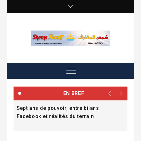
Skip
to
content
shemsmaarif info
Agence de presse Indépendante
Menu
EN BREF
«
Sept ans de pouvoir, entre bilans
Nou
en
Facebook et réalités du terrain
l’i
vir