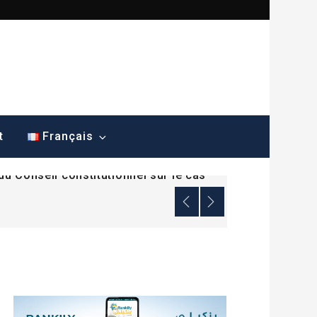
ana dénonce une mesure sans
t
Français
du Conseil constitutionnel sur le cas
ana dénonce une mesure sans