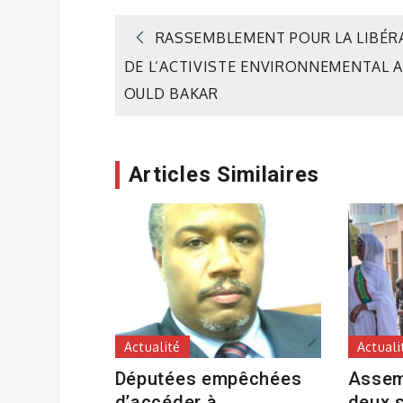
Navigation
RASSEMBLEMENT POUR LA LIBÉR
DE L’ACTIVISTE ENVIRONNEMENTAL A
de
OULD BAKAR
l’article
Articles Similaires
Actualité
Actuali
Députées empêchées
Assem
d’accéder à
deux 