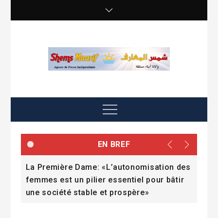
Skip
to
content
shemsmaarif info
Agence de presse Indépendante
Menu
EN BREF
un
La Première Dame: «L’autonomisation des
Bir
s de
femmes est un pilier essentiel pour bâtir
Rép
une société stable et prospère»
con