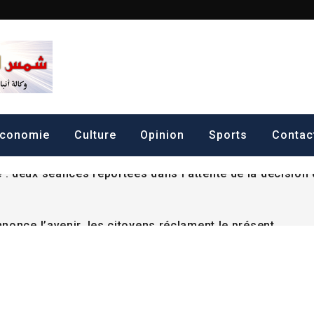
shemsmaarif info
Agence de presse Indépendante
nnonce l’avenir, les citoyens réclament le présent
 d’accéder à l’Assemblée nationale : Driss Horma Bab
conomie
Culture
Opinion
Sports
Contac
: deux séances reportées dans l’attente de la décision 
nnonce l’avenir, les citoyens réclament le présent
 d’accéder à l’Assemblée nationale : Driss Horma Bab