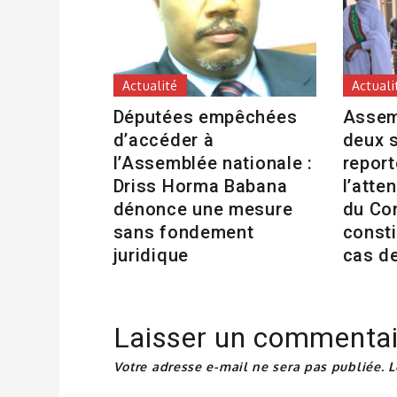
Actualité
Actuali
Députées empêchées
Assem
d’accéder à
deux 
l’Assemblée nationale :
repor
Driss Horma Babana
l’atte
dénonce une mesure
du Co
sans fondement
consti
juridique
cas d
Laisser un commentai
Votre adresse e-mail ne sera pas publiée.
L