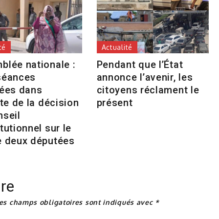
té
Actualité
blée nationale :
Pendant que l’État
séances
annonce l’avenir, les
tées dans
citoyens réclament le
nte de la décision
présent
nseil
tutionnel sur le
e deux députées
re
es champs obligatoires sont indiqués avec
*