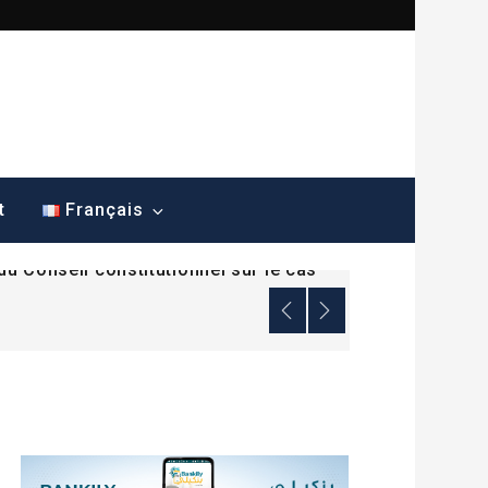
ana dénonce une mesure sans
t
Français
du Conseil constitutionnel sur le cas
ana dénonce une mesure sans