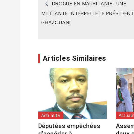
Navigation
DROGUE EN MAURITANIE : UNE
MILITANTE INTERPELLE LE PRÉSIDENT
de
GHAZOUANI
l’article
Articles Similaires
Actualité
Actuali
Députées empêchées
Assem
d’accéder à
deux 