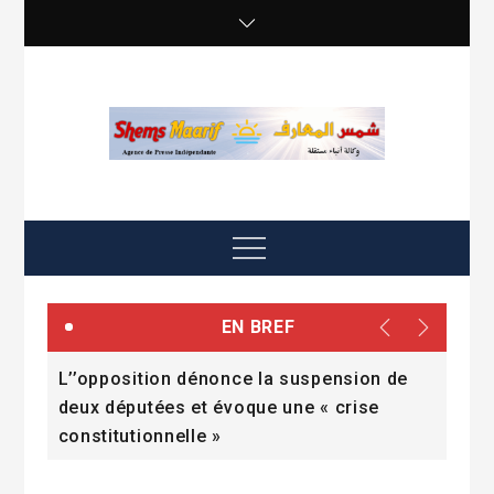
Skip
to
content
shemsmaarif info
Agence de presse Indépendante
Menu
EN BREF
ne
L’’opposition dénonce la suspension de
Une
deux députées et évoque une « crise
pol
constitutionnelle »