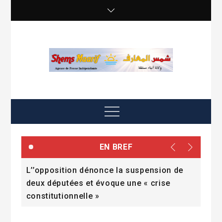
Skip
to
content
shemsmaarif info
Agence de presse Indépendante
Menu
EN BREF
ne
L’’opposition dénonce la suspension de
Une
deux députées et évoque une « crise
pol
constitutionnelle »