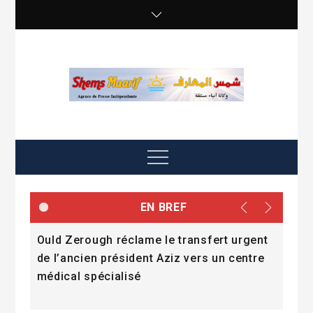
Skip
to
content
shemsmaarif info
Agence de presse Indépendante
Menu
EN BREF
e
Ould Zerough réclame le transfert urgent
« La
mmes
de l’ancien président Aziz vers un centre
l’a
médical spécialisé
Dad
Fall