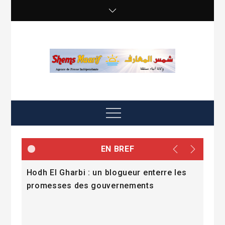
Skip
to
content
shemsmaarif info
Agence de presse Indépendante
Menu
EN BREF
Hodh El Gharbi : un blogueur enterre les
Le C
promesses des gouvernements
con
Répu
mil
dév