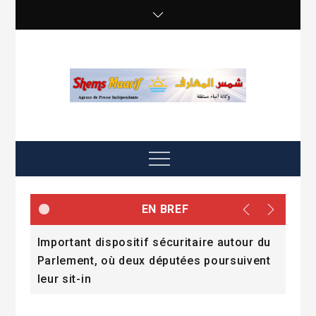
Skip
to
content
shemsmaarif info
Agence de presse Indépendante
Menu
EN BREF
Important dispositif sécuritaire autour du
Quan
ans
Parlement, où deux députées poursuivent
cris
leur sit-in