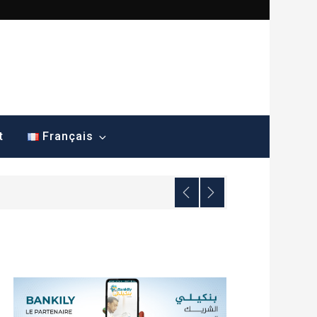
t
Français