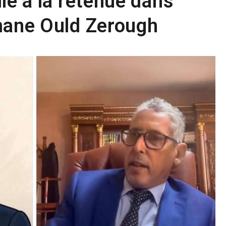
le à la retenue dans
mane Ould Zerough