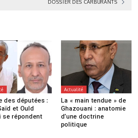
DOSSIER DES CARBURANTS
té
Actualité
e des députées :
La « main tendue » de
aïd et Ould
Ghazouani : anatomie
i se répondent
d’une doctrine
politique