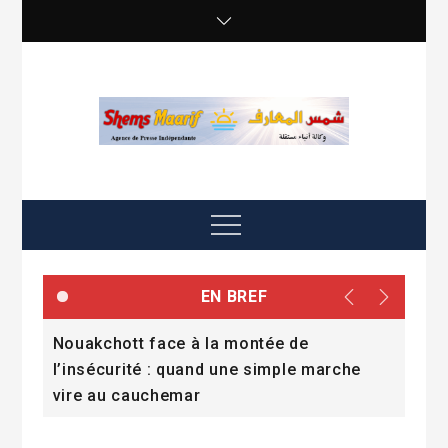
Skip
to
content
shemsmaarif info
Agence de presse Indépendante
Menu
EN BREF
Nouakchott face à la montée de
Con
l’insécurité : quand une simple marche
rép
vire au cauchemar
Abe