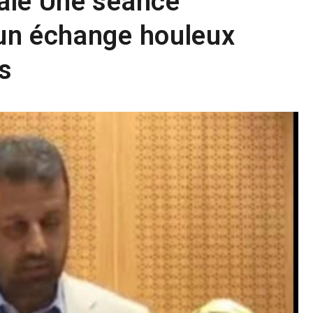
ale Une séance
un échange houleux
s