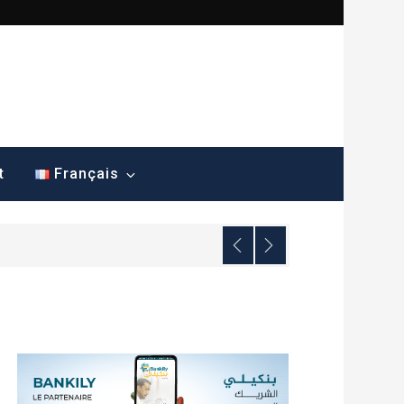
t
Français