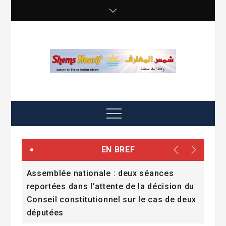
Skip
to
content
shemsmaarif info
Agence de presse Indépendante
Menu
EN BREF
Assemblée nationale : deux séances
Pend
reportées dans l’attente de la décision du
cit
Conseil constitutionnel sur le cas de deux
députées