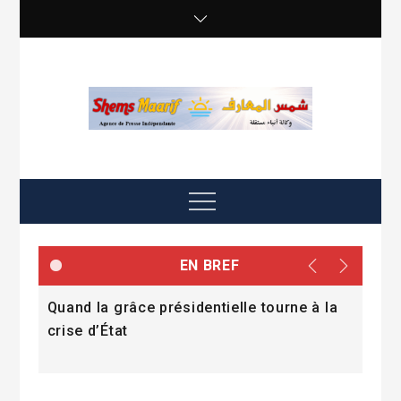
Skip
to
content
shemsmaarif info
Agence de presse Indépendante
Menu
EN BREF
 du
Quand la grâce présidentielle tourne à la
Le 
ent
crise d’État
proj
202