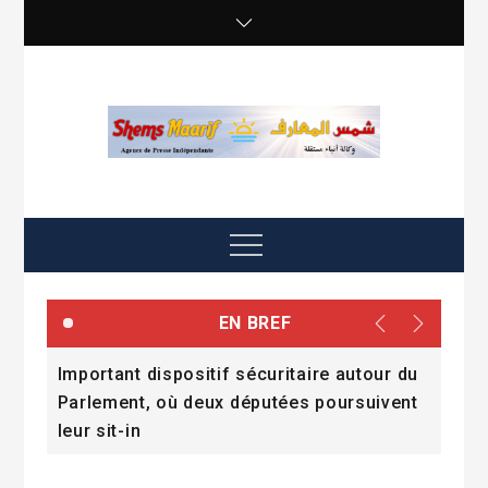
Skip
to
content
shemsmaarif info
Agence de presse Indépendante
Menu
EN BREF
Important dispositif sécuritaire autour du
Quan
ans
Parlement, où deux députées poursuivent
cris
leur sit-in