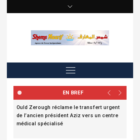
Skip
to
content
shemsmaarif info
Agence de presse Indépendante
Menu
EN BREF
e
Ould Zerough réclame le transfert urgent
« La
mmes
de l’ancien président Aziz vers un centre
l’a
médical spécialisé
Dad
Fall