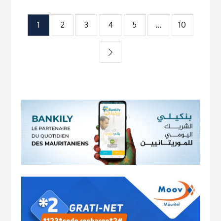
Pagination
1
2
3
4
5
…
10
des
publications