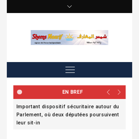
Skip
to
content
shemsmaarif info
Agence de presse Indépendante
Menu
EN BREF
Important dispositif sécuritaire autour du
Quan
ans
Parlement, où deux députées poursuivent
cris
leur sit-in