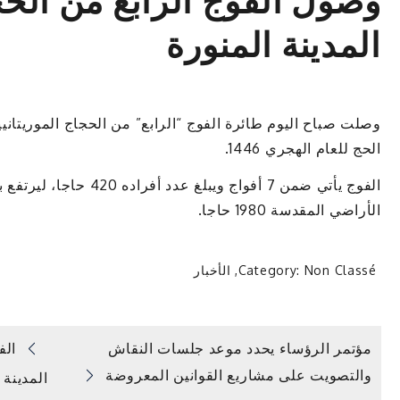
وصول الفوج الرابع من الحجا
المدينة المنورة
وصلت صباح اليوم طائرة الفوج “الرابع” من الحجاج الموريتانيين 
الحج للعام الهجري 1446.
الفوج يأتي ضمن 7 أفواج ويب
الأراضي المقدسة 1980 حاجا.
Non Classé
Category:
,
الأخبار
تصفّح
مؤتمر الرؤساء يحدد موعد جلسات النقاش
الف
والتصويت على مشاريع القوانين المعروضة
المدينة 