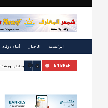
Skip
to
content
التمييز الإيجابي: الثروة
الرئيسية
الأخبار
أنباء دولية
الرئيس غزواني يتوجه إل
EN BREF
البرلمان يحتضن ورشة تب
التمييز الإيجابي: الثروة
الرئيس غزواني يتوجه إل