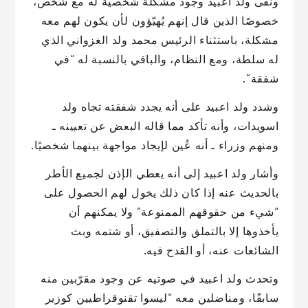
ونفى ولد اعبيد وجود مشكلة شخصية له مع شخص،
خصوصًا الذين قال إنهم يُهيّؤون لأن يكون لهم معه
مشكلة، باستثناء الرئيس محمد ولد الغزواني الذي
له سلطة، ومع النظام، والباقي بالنسبة له “في
شفقة”.
وشدد ولد اعبيد على أنه يجدد شفقته تجاه ولد
اسويدات، وأنه تأكد مما قاله البعض عن تعيينه ـ
ومنهم وزراء ـ أنه عُين لإيجاد مواجهة بينهما شخصيًا.
وأشار ولد اعبيد إلى أنه يعطي الإذن لجميع الأطر
بالحديث عنه إذا كان ذلك يخول لهم الحصول على
“شيء من حقوقهم الممنوعة” ولا يمكنهم أن
يأخذوها إلا بالتملق والتصفيق، أو شتمه وبث
الشائعات عنه، أو القدح فيه.
وتحدث ولد اعبيد في صوتيه عن وجود مقرّبين منه
سابقًا، ومناضلين معه “ليسوا تقنوقراطيين كوزير