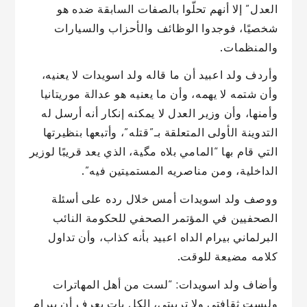
العدل” إلا أنهم تحلّوا بالصفات السابقة ضده هو
شخصيًا، فوجدوا الوظائف والأحزاب والسيارات
والمنظمات.
وأردف ولد اعبيد أن ما قاله ولد اسويدات لا يعنيه،
وأن شتمه لا يهمه، وأن ما يعنيه هو عدالة موريتانيا
وأمنها، وأن وزير العدل لا يمكنه إنكار أنه أرسل له
التدوينة الأولى المتعلقة بـ”قتله”، وأتبعها بنظيرتها
التي قام بها “المامي بلاه مگية، الذي يعد قريبًا لوزير
الداخلية، ومن مناصريه المستميتين فيه”.
ووصف ولد اسويدات أمس خلال رده على أسئلة
الصحفيين في المؤتمر الصحفي للحكومة النائب
البرلماني بيرام الداه اعبيد بأنه كذاب، وأن تداول
كلامه مضيعة للوقت.
وأضاف ولد اسويدات: “لست من أهل المهاترات
وليست ثقافتي ولا تربيتي، الكل بات يعرف أن بيرام