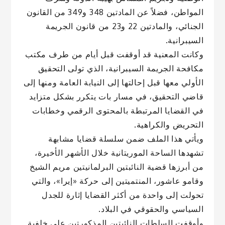
المواطن، فضلاً عن المادتين 348 و349 من القانون
الجنائي، والمادتين 22 و23 من قانون الجريمة
السيبرانية.
وكانت المعنية قد أوقفت قبل أيام من طرف مكتب
مكافحة الجريمة السيبرانية، الذي تولى التحقيق
الأولي معها قبل إحالتها إلى النيابة العامة ومنها إلى
قاضي التحقيق، في مسار بات يتكرر بشكل متزايد
في القضايا المرتبطة بالمحتوى الرقمي وخطابات
التحريض والكراهية.
ويأتي هذا الملف ضمن سلسلة قضايا مشابهة
تشهدها الساحة الموريتانية خلال الأشهر الأخيرة،
من أبرزها قضية النائبتين البرلمانيتين مريم الشيخ
وقامو عاشور، المنتميتين إلى حركة «إيرا»، والتي
تحولت إلى واحدة من أكثر القضايا إثارة للجدل
السياسي والحقوقي في البلاد.
وأوقفت السلطات النائبتين المذكورتين على خلفية