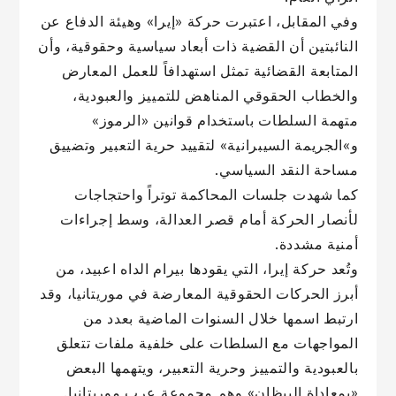
وفي المقابل، اعتبرت حركة «إيرا» وهيئة الدفاع عن
النائبتين أن القضية ذات أبعاد سياسية وحقوقية، وأن
المتابعة القضائية تمثل استهدافاً للعمل المعارض
والخطاب الحقوقي المناهض للتمييز والعبودية،
متهمة السلطات باستخدام قوانين «الرموز»
و»الجريمة السيبرانية» لتقييد حرية التعبير وتضييق
مساحة النقد السياسي.
كما شهدت جلسات المحاكمة توتراً واحتجاجات
لأنصار الحركة أمام قصر العدالة، وسط إجراءات
أمنية مشددة.
وتُعد حركة إيرا، التي يقودها بيرام الداه اعبيد، من
أبرز الحركات الحقوقية المعارضة في موريتانيا، وقد
ارتبط اسمها خلال السنوات الماضية بعدد من
المواجهات مع السلطات على خلفية ملفات تتعلق
بالعبودية والتمييز وحرية التعبير، ويتهمها البعض
«بمعاداة البيظان» وهم مجموعة عرب موريتانيا.