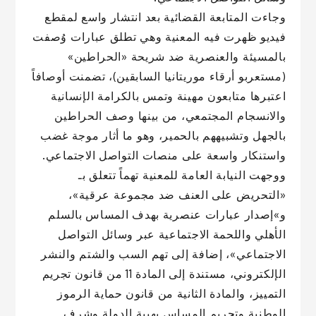
وجاءت المتابعة القضائية بعد انتشار واسع لمقطع
فيديو ظهرت فيه المعنية وهي تطلق عبارات وُصفت
بالمسيئة والعنصرية ضد شريحة «الحراطين»
(مستعربو أرقاء موريتانيا السابقين)، تضمنت أوصافاً
اعتبرها متابعون مهينة وتمس بالكرامة الإنسانية
والانسجام المجتمعي، من بينها وصف الحراطين
بالجهل وتشبيههم بالحمير، وهو ما أثار موجة غضب
واستنكار واسعة على منصات التواصل الاجتماعي.
ووجهت النيابة العامة للمعنية تهماً تتعلق بـ
«التحريض على العنف ضد مجموعة عرقية»،
و»إصدار عبارات عنصرية بهدف المساس بالسلم
الأهلي واللحمة الاجتماعية عبر وسائل التواصل
الاجتماعي»، إضافة إلى تهم السب والشتم والنشر
الإلكتروني، مستندة إلى المادة 11 من قانون تجريم
التمييز، والمادة الثانية من قانون حماية الرموز
الوطنية وتجريم المساس بهيبة الدولة وشرف