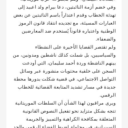
وفي خضم أزمة النائبتين، دعا بيرام ولد اعبيد إلى
تهدئة الخطاب وقدم اعتذاراً باسم النائبتين عن بعض
العبارات المسيئة، مع تجديده انتقاد قانون الرموز
الوطنية واعتباره قانوناً يُستخدم ضد المعارضين
والضعفاء.
ولم تقتصر القضايا الأخيرة على النشطاء
والسياسيين، بل شملت كذلك ناشطين ومدونين، من
بينهم الناشطة وردة أحمد سليمان، التي أودعت
السجن على خلفية محتويات منشورة عبر وسائل
التواصل الاجتماعي، في قضية شكلت بدورها محطة
جديدة في مسار تشديد المتابعة القضائية للخطاب
الرقمي.
ويرى مراقبون لهذا الشأن أن السلطات الموريتانية
تتجه بشكل متزايد نحو تفعيل النصوص القانونية
المتعلقة بمكافحة الكراهية والتمييز والجريمة
السيبرانية، في محاولة لضبط الفضاء الرقمي والحد