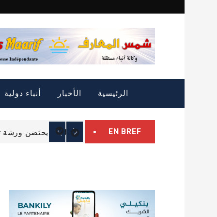
Skip
to
content
التمييز الإيجابي: الثروة
الرئيسية
الأخبار
أنباء دولية
الرئيس غزواني يتوجه إل
EN BREF
البرلمان يحتضن ورشة تب
التمييز الإيجابي: الثروة
الرئيس غزواني يتوجه إل