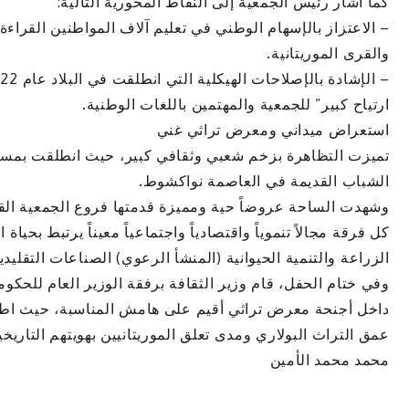
كما أشار رئيس الجمعية إلى النقاط المحورية التالية:
– الاعتزاز بالإسهام الوطني في تعليم آلاف المواطنين القراءة
والقرى الموريتانية.
ارتياح كبير” للجمعية والمهتمين باللغات الوطنية.
استعراض ميداني ومعرض تراثي غني
تميزت التظاهرة بزخم شعبي وثقافي كبير، حيث انطلقت بمسير
الشباب القديمة في العاصمة نواكشوط.
وشهدت الساحة عروضاً حية ومميزة قدمتها فروع الجمعية ا
كل فرقة مجالاً تنموياً واقتصادياً واجتماعياً معيناً يرتبط بحياة
الزراعة والتنمية الحيوانية (المنشأ الرعوي) الصناعات التقليد
وفي ختام الحفل، قام وزير الثقافة برفقة الوزير العام للحكوم
داخل أجنحة معرض تراثي أقيم على هامش المناسبة، حيث اط
عمق التراث البولاري ومدى تعلق الموريتانيين بهويتهم التاريخية
محمد محمد الأمين