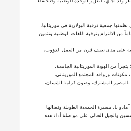
ار ولد أجاي، لتعزيز الوحدة الوطنية والاحتفاء
متها جمعية ترقية البولارية في موريتانيا،
اً للذكرى الخمسين لتأسيسها المنظمة تحت شعار: “50 عاماً من الالتزام بترقية اللغات الوطنية وتثمين
جمعية على مدى نصف قرن من العمل الدؤوب،
تجزأ من الهوية الموريتانية الجامعة.
 مكونات وروافد المجتمع الموريتاني.
ن بالمصير المشترك، وصون كرامة الإنسان،
مادو با، مسيرة الجمعية الطويلة ونضالها
عزم الأعضاء المؤسسين والجيل الحالي على مواصلة أداء هذه