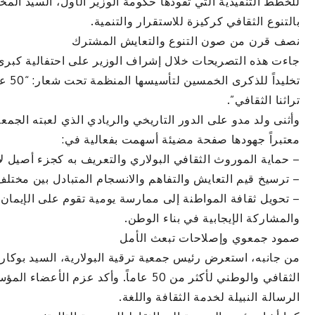
للخطط التنفيذية التي تقودها حكومة الوزير الأول، السيد المخت
بالتنوع الثقافي كركيزة للاستقرار والتنمية.
نصف قرن من صون التنوع والتعايش المشترك
جاءت هذه التصريحات خلال إشراف الوزير على احتفالية كبرى نظ
تخليد
تراثنا الثقافي”.
وأثنى ولد مدو على الدور التاريخي والريادي الذي لعبته ال
معتبراً جهودها صفحة مضيئة أسهمت بفعالية في:
– حماية الموروث الثقافي البولاري والتعريف به كجزء أصيل لا ي
– ترسيخ قيم التعايش والتفاهم والانسجام المتبادل بين مختلف
– تحويل ثقافة المواطنة إلى ممارسة يومية تقوم على الإيما
والمشاركة الإيجابية في بناء الوطن.
صمود جمعوي وإصلاحات تبعث الأمل
من جانبه، استعرض رئيس جمعية ترقية البولارية، السيد بوكار آ
الثقافي والوطني لأكثر من 50 عاماً. وأكد 
الرسالة النبيلة لخدمة الثقافة واللغة.