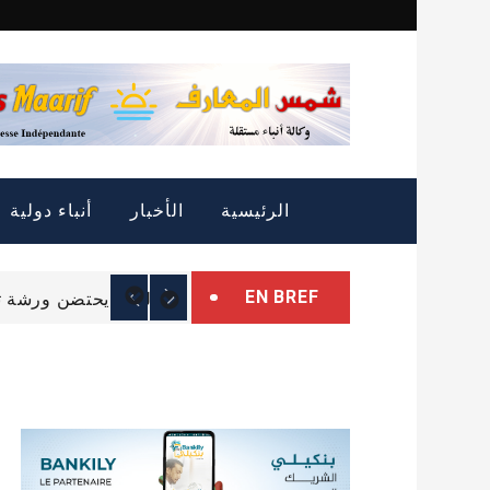
Skip
to
content
التمييز الإيجابي: الثروة
الرئيسية
الأخبار
أنباء دولية
الرئيس غزواني يتوجه إل
EN BREF
البرلمان يحتضن ورشة تب
التمييز الإيجابي: الثروة
الرئيس غزواني يتوجه إل