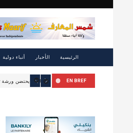
Skip
to
content
التمييز الإيجابي: الثروة
الرئيسية
الأخبار
أنباء دولية
الرئيس غزواني يتوجه إل
EN BREF
البرلمان يحتضن ورشة تب
التمييز الإيجابي: الثروة
الرئيس غزواني يتوجه إل