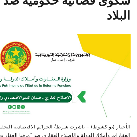
شكوى قضائية حكومية ضد “م
البلاد
الأخبار (نواكشوط) – باشرت شرطةُ الجرائم الاقتصادية التح
العقارات وأملاك الدولة والإصلاح العقاري ضد “مافيا العقارات”