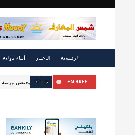
Skip
to
content
التمييز الإيجابي: الثروة
الرئيسية
الأخبار
أنباء دولية
الرئيس غزواني يتوجه إل
EN BREF
البرلمان يحتضن ورشة تب
التمييز الإيجابي: الثروة
الرئيس غزواني يتوجه إل