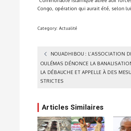
“Communauté islamique alliée aux force
Congo, opération qui aurait été, selon lu
Category:
Actualité
Navigation
NOUADHIBOU : L’ASSOCIATION D
OULÉMAS DÉNONCE LA BANALISATIO
de
LA DÉBAUCHE ET APPELLE À DES MES
STRICTES
l’article
Articles Similaires