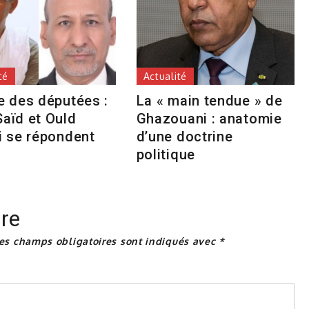
té
Actualité
e des députées :
La « main tendue » de
aïd et Ould
Ghazouani : anatomie
i se répondent
d’une doctrine
politique
re
es champs obligatoires sont indiqués avec
*