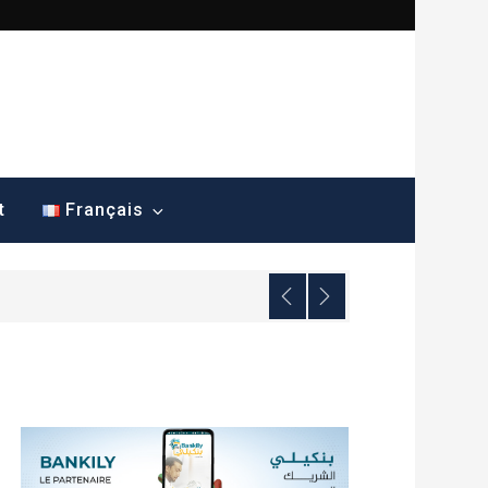
t
Français