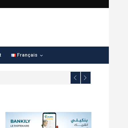
t
Français