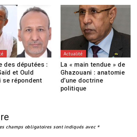
té
Actualité
e des députées :
La « main tendue » de
aïd et Ould
Ghazouani : anatomie
i se répondent
d’une doctrine
politique
re
es champs obligatoires sont indiqués avec
*