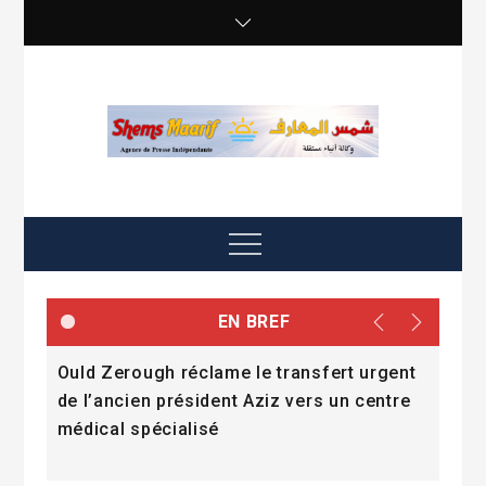
Skip
to
content
shemsmaarif info
Agence de presse Indépendante
Menu
EN BREF
e
Ould Zerough réclame le transfert urgent
« La
mmes
de l’ancien président Aziz vers un centre
l’a
médical spécialisé
Dad
Fall