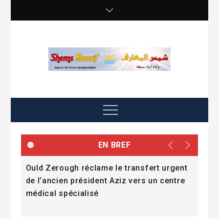
Skip
to
content
shemsmaarif info
Agence de presse Indépendante
Menu
EN BREF
e
Ould Zerough réclame le transfert urgent
« La
mmes
de l’ancien président Aziz vers un centre
l’a
médical spécialisé
Dad
Fall