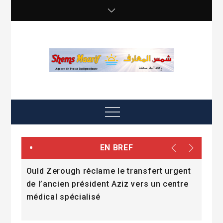
Skip
to
content
shemsmaarif info
Agence de presse Indépendante
Menu
EN BREF
e
Ould Zerough réclame le transfert urgent
« La
mmes
de l’ancien président Aziz vers un centre
l’a
médical spécialisé
Dad
Fall