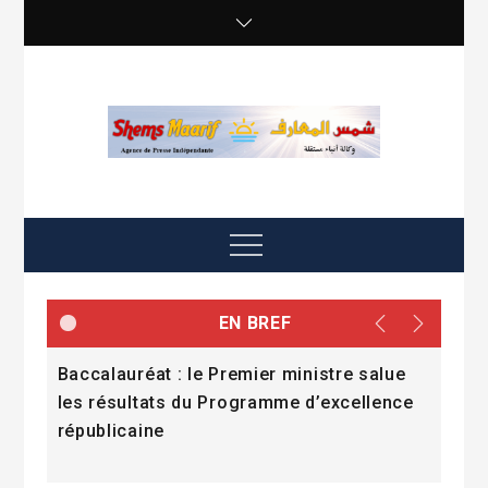
Skip
to
content
shemsmaarif info
Agence de presse Indépendante
Menu
EN BREF
Baccalauréat : le Premier ministre salue
« P
les résultats du Programme d’excellence
l’i
sion
républicaine
rési