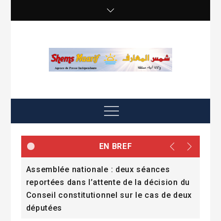
Skip
to
content
shemsmaarif info
Agence de presse Indépendante
Menu
EN BREF
Assemblée nationale : deux séances
Pend
reportées dans l’attente de la décision du
cit
Conseil constitutionnel sur le cas de deux
députées