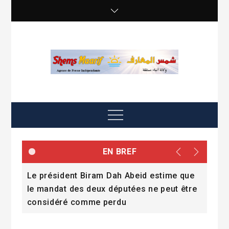
Skip
to
content
shemsmaarif info
Agence de presse Indépendante
Menu
EN BREF
lide
Le président Biram Dah Abeid estime que
Qui 
e
le mandat des deux députées ne peut être
considéré comme perdu