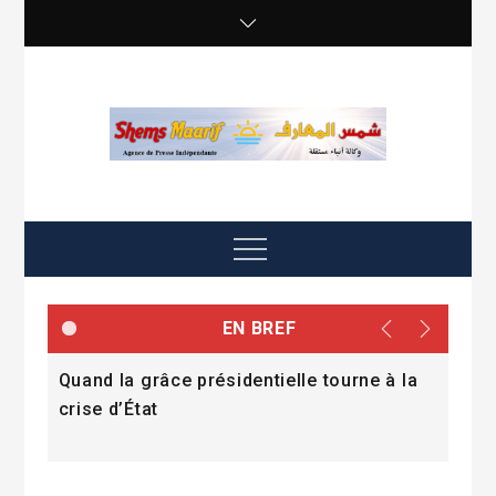
Skip
to
content
shemsmaarif info
Agence de presse Indépendante
Menu
EN BREF
 du
Quand la grâce présidentielle tourne à la
Le 
ent
crise d’État
proj
202