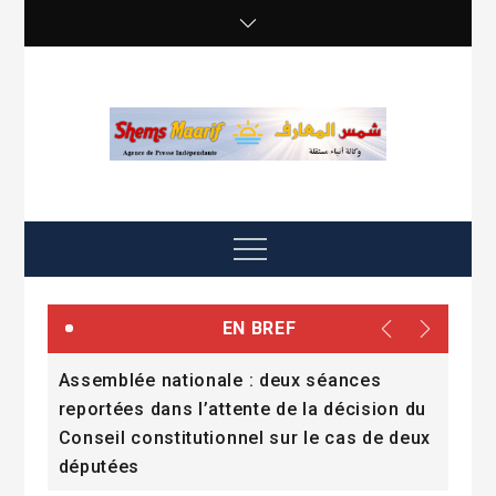
Skip
to
content
shemsmaarif info
Agence de presse Indépendante
Menu
EN BREF
 : deux séances
Pendant que l’État annonce l’av
ente de la décision du
citoyens réclament le présent
nel sur le cas de deux