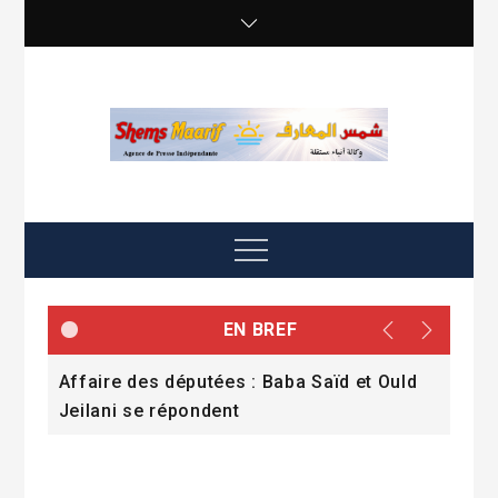
Skip
to
content
shemsmaarif info
Agence de presse Indépendante
Menu
EN BREF
s
Affaire des députées : Baba Saïd et Ould
La 
Jeilani se répondent
ana