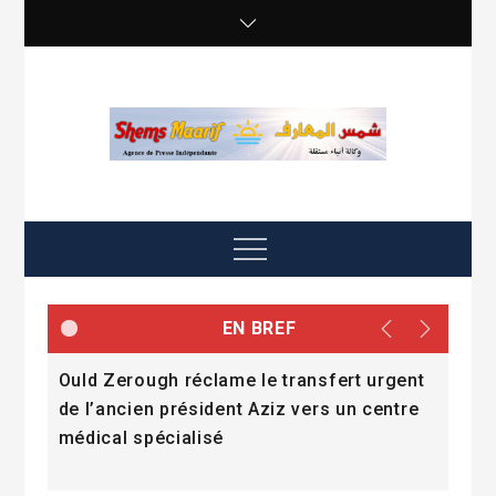
Skip
to
content
shemsmaarif info
Agence de presse Indépendante
Menu
EN BREF
e
Ould Zerough réclame le transfert urgent
« La
mmes
de l’ancien président Aziz vers un centre
l’a
médical spécialisé
Dad
Fall